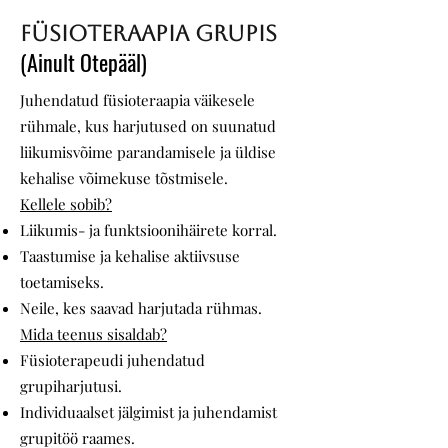
FÜSIOTERAAPIA GRUPIS
(Ainult Otepääl)
Juhendatud füsioteraapia väikesele
rühmale, kus harjutused on suunatud
liikumisvõime parandamisele ja üldise
kehalise võimekuse tõstmisele.
Kellele sobib?
Liikumis- ja funktsioonihäirete korral.
Taastumise ja kehalise aktiivsuse
toetamiseks.
Neile, kes saavad harjutada rühmas.
Mida teenus sisaldab?
Füsioterapeudi juhendatud
grupiharjutusi.
Individuaalset jälgimist ja juhendamist
grupitöö raames.