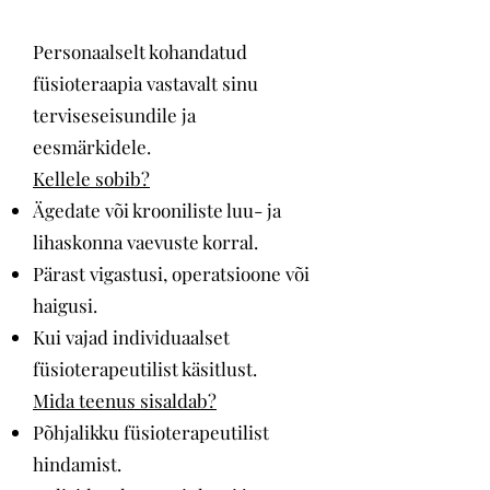
Personaalselt kohandatud
füsioteraapia vastavalt sinu
terviseseisundile ja
eesmärkidele.
Kellele sobib?
Ägedate või krooniliste luu- ja
lihaskonna vaevuste korral.
Pärast vigastusi, operatsioone või
haigusi.
Kui vajad individuaalset
füsioterapeutilist käsitlust.
Mida teenus sisaldab?
Põhjalikku füsioterapeutilist
hindamist.