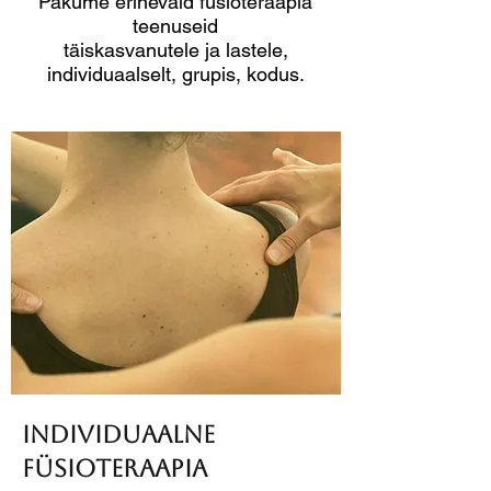
Pakume erinevaid füsioteraapia
teenuseid
täiskasvanutele ja lastele,
individuaalselt, grupis, kodus.
INDIVIDUAALNE
FÜSIOTERAAPIA