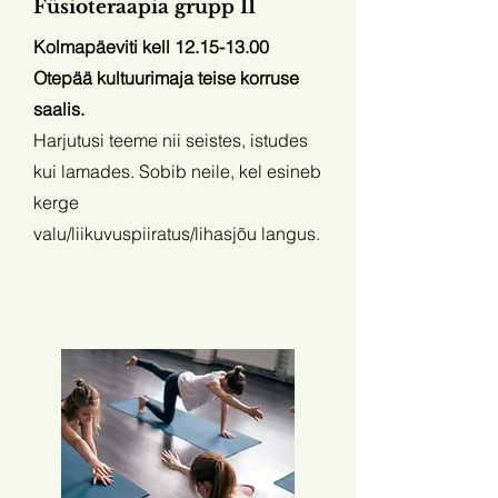
Füsioteraapia grupp II
Kolmapäeviti kell
12.15-13.00
Otepää kultuurimaja teise korruse
saalis.
Harjutusi teeme nii seistes, istudes
kui lamades. Sobib neile, kel esineb
kerge
valu/liikuvuspiiratus/lihasjõu langus.