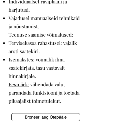
Individuaalset raviplaani ja
harjutusi.
Vajadusel manuaalseid tehnikaid
ja nõustamist.
Teenuse saamise võimalused:
Tervisekassa rahastusel: vajalik
arsti saatekiri.
Isemakstes: võimalik ilma
saatekirjata, tasu vastavalt
hinnakirjale.
Eesmärk:
vähendada valu,
parandada funktsiooni ja toetada
pikaajalist toimetulekut.
Broneeri aeg Otepääle