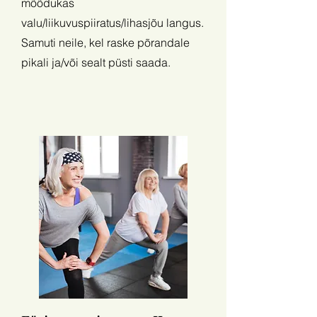
mõõdukas
valu/liikuvuspiiratus/lihasjõu langus.
Samuti neile, kel raske põrandale
pikali ja/või sealt püsti saada.