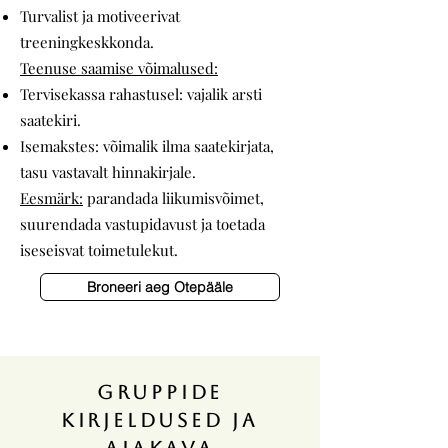
Turvalist ja motiveerivat
treeningkeskkonda.
Teenuse saamise võimalused:
Tervisekassa rahastusel: vajalik arsti
saatekiri.
Isemakstes: võimalik ilma saatekirjata,
tasu vastavalt hinnakirjale.
Eesmärk:
parandada liikumisvõimet,
suurendada vastupidavust ja toetada
iseseisvat toimetulekut.
Broneeri aeg Otepääle
Gruppide
kirjeldusED ja