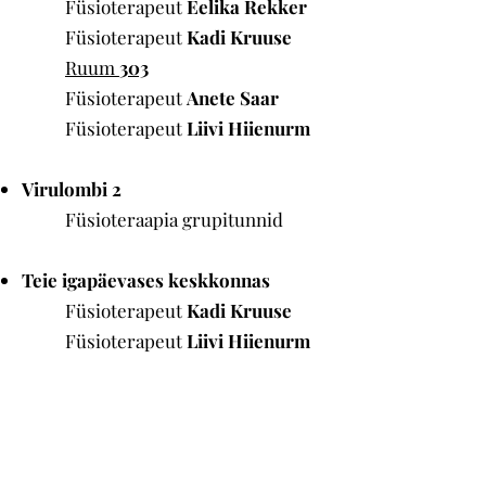
Füsioterapeut
Eelika Rekker
Füsioterapeut
Kadi Kruuse
​Ruum
303
Füsioterapeut
Anete Saar
Füsioterapeut
Liivi Hiienurm
Virulombi 2
Füsioteraapia grupitunnid​​
Teie igapäevases keskkonnas
Füsioterapeut
Kadi Kruuse
Füsioterapeut
Liivi Hiienurm